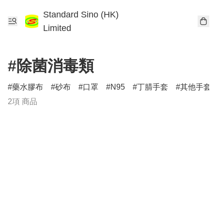
Standard Sino (HK)
Limited
#除菌消毒類
藥水膠布
砂布
口罩
N95
丁腈手套
其他手套
2項 商品