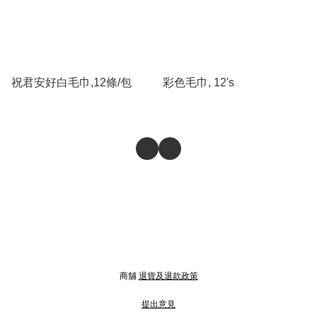
祝君安好白毛巾,12條/包
彩色毛巾, 12's
商舖
退貨及退款政策
提出意見