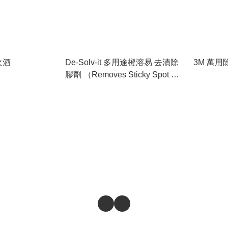
火酒
De-Solv-it 多用途橙溶易 去漬除
3M 萬用
膠劑 （Removes Sticky Spot &
Stain Cleaner) 產地: 澳洲