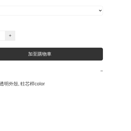
+
加至購物車
−
透明外殼, 軴芯桿color