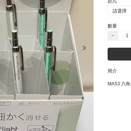
款式
數量
−
簡介
MA53 六角