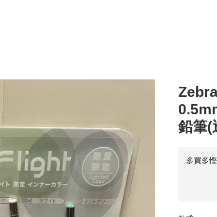
Zebra
0.5
鉛筆(
多買多慳