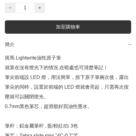
−
+
加至購物車
簡介
−
斑馬 Lightwrite油性原子筆 

就算在沒有燈光下的情況,在暗處也可清楚筆記！

筆尖前端設 LED 燈，用法簡單，按下原子筆兩次後，露出
筆尖的同時，設置於前端的 LED 燈就會亮起，只需再次按
壓就可以關閉燈光。

0.7mm黑色筆芯，超滑順好寫油性墨水。

筆杆：鋁金屬筆杆 , 藍/粉紅/白 3色

筆芯：Zebra slide mini "4C-0.7"芯
