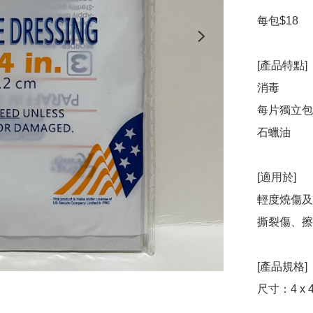
每包$18

[產品特點]

消毒

每片獨立包
石蠟油

[適用於]

輕度燒傷及
撕裂傷、擦
[產品規格]

尺寸：4 x 4"