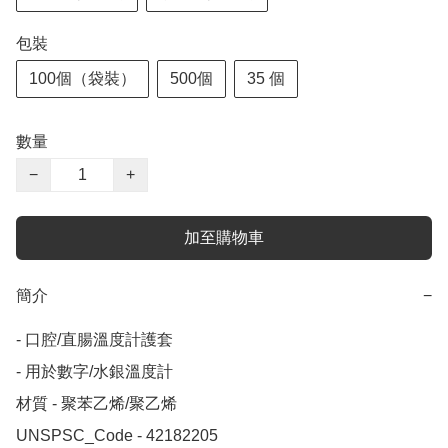
包裝
100個（袋裝）
500個
35 個
數量
−
+
加至購物車
簡介
−
- 口腔/直腸溫度計護套

- 用於數字/水銀溫度計

材質 - 聚苯乙烯/聚乙烯

UNSPSC_Code - 42182205 