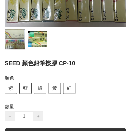
SEED 顏色鉛筆擦膠 CP-10
顏色
紫
藍
綠
黃
紅
數量
−
+