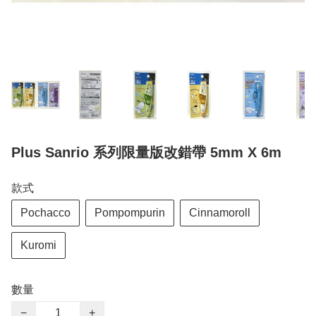
Plus Sanrio 系列限量版改錯帶 5mm X 6m
款式
Pochacco
Pompompurin
Cinnamoroll
Kuromi
數量
−
+