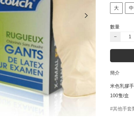
大
中
數量
−
簡介
米色乳膠手
100隻/盒
其他手套