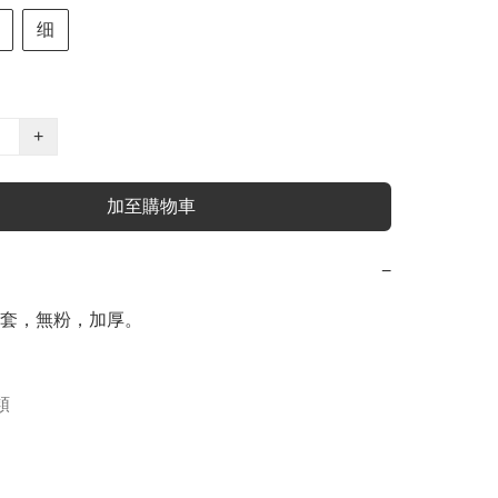
细
+
加至購物車
−
套，無粉，加厚。

類