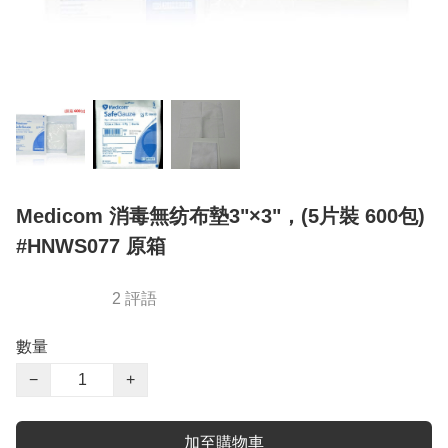
Medicom 消毒無纺布墊3"×3"，(5片裝 600包)
#HNWS077 原箱
2 評語
數量
−
+
加至購物車