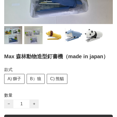
Max 森林動物造型釘書機（made in japan）
款式
A) 獅子
B）狼
C) 熊貓
數量
−
+