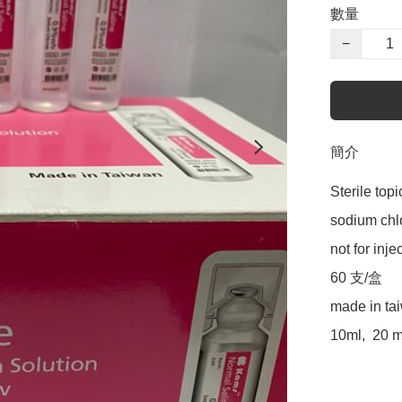
數量
−
簡介
Sterile topic
sodium chlo
not for injec
60 支/盒

made in tai
10ml,  20