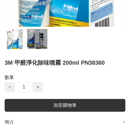
3M 甲醛淨化除味噴霧 200ml PN38360
數量
−
+
加至購物車
簡介
−