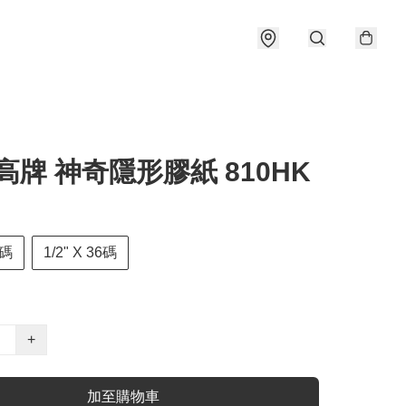
高牌 神奇隱形膠紙 810HK
6碼
1/2" X 36碼
+
加至購物車