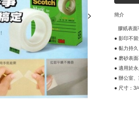
簡介
   膠紙表面可任意書寫

● 影印不留
● 黏力持
● 磨砂表
● 適用於
● 辦公室
● 尺寸：3/4" 