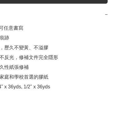
−
痕跡

久，歷久不變黃、不溢膠

面不反光，修補文件完全隱形

永久性紙張修補

、家庭和學校首選的膠紙

x 36yds, 1/2" x 36yds