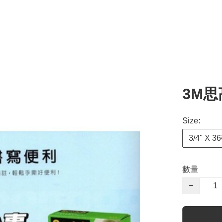
3M思
Size:
3/4" X 3
數量
−