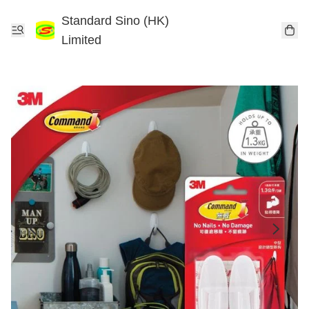
Standard Sino (HK)
Limited