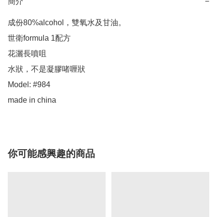
簡介
−
成份80%alcohol，雙氧水及甘油。

世衛formula 1配方

花灑長噴咀

水狀，不是凝膠啫喱狀

Model: #984

made in china
你可能感興趣的商品