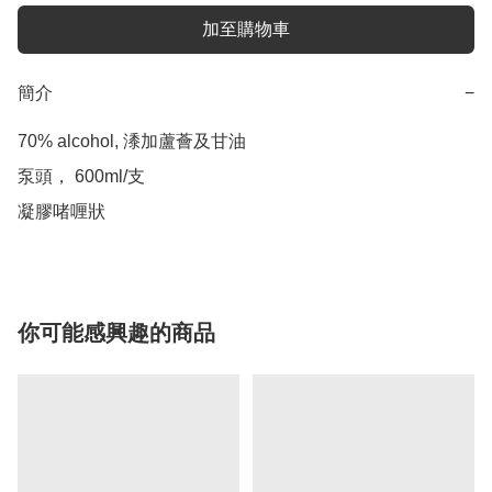
加至購物車
簡介
−
70% alcohol, 潻加蘆薈及甘油

泵頭， 600ml/支

凝膠啫喱狀
你可能感興趣的商品