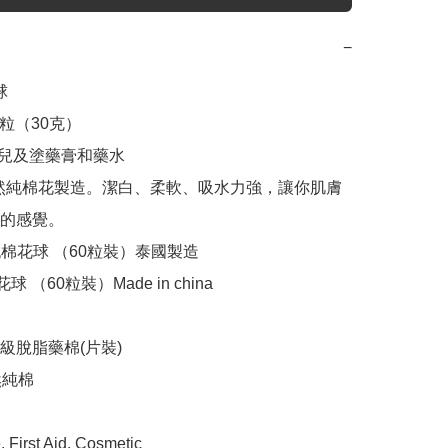
−


0粒（30克）

嬰兒及塗藥膏和藥水

0%天然純棉花製造。潔白、柔軟、吸水力強，讓你肌膚
的感覺。

棉花球 （60粒裝）Made in china

 高級脫脂藥棉(片裝)

然純棉
