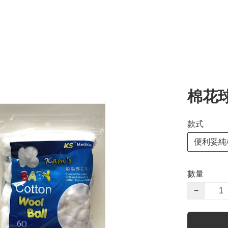
棉花球
款式
便利妥純
數量
−