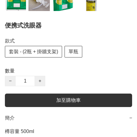
便携式洗眼器
款式
套裝 - (2瓶 + 掛牆支架)
單瓶
數量
−
+
加至購物車
簡介
−
樽容量 500ml
